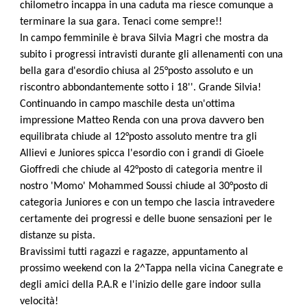
chilometro incappa in una caduta ma riesce comunque a
terminare la sua gara. Tenaci come sempre!!
In campo femminile è brava Silvia Magri che mostra da
subito i progressi intravisti durante gli allenamenti con una
bella gara d'esordio chiusa al 25°posto assoluto e un
riscontro abbondantemente sotto i 18''. Grande Silvia!
Continuando in campo maschile desta un'ottima
impressione Matteo Renda con una prova davvero ben
equilibrata chiude al 12°posto assoluto mentre tra gli
Allievi e Juniores spicca l'esordio con i grandi di Gioele
Gioffredi che chiude al 42°posto di categoria mentre il
nostro 'Momo' Mohammed Soussi chiude al 30°posto di
categoria Juniores e con un tempo che lascia intravedere
certamente dei progressi e delle buone sensazioni per le
distanze su pista.
Bravissimi tutti ragazzi e ragazze, appuntamento al
prossimo weekend con la 2^Tappa nella vicina Canegrate e
degli amici della P.A.R e l'inizio delle gare indoor sulla
velocità!