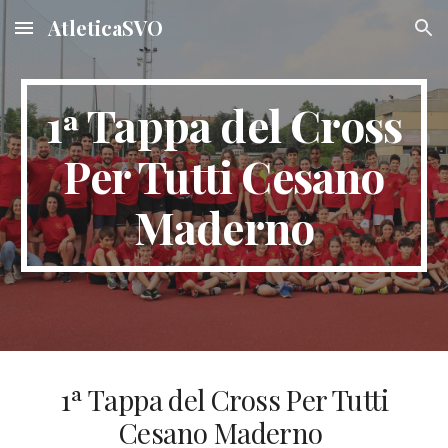
AtleticaSVO
Skip to main content
Skip to navigation
1
Tappa del Cross
ª
Per Tutti Cesano
Maderno
1ª Tappa del Cross Per Tutti
Cesano Maderno