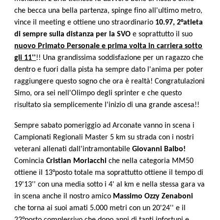
che becca una bella partenza, spinge fino all'ultimo metro,
vince il meeting e ottiene uno straordinario
10.97, 2°atleta
di sempre sulla distanza per la SVO
e soprattutto il suo
nuovo Primato Personale e prima volta in carriera sotto
gli 11''
!! Una grandissima soddisfazione per un ragazzo che
dentro e fuori dalla pista ha sempre dato l'anima per poter
raggiungere questo sogno che ora è realtà! Congratulazioni
Simo, ora sei nell'Olimpo degli sprinter e che questo
risultato sia semplicemente l'inizio di una grande ascesa!!
Sempre sabato pomeriggio ad Arconate vanno in scena i
Campionati Regionali Master 5 km su strada con i nostri
veterani allenati dall'intramontabile
Giovanni Balbo!
Comincia
Cristian Morlacchi
che nella categoria MM50
ottiene il 13°posto totale ma soprattutto ottiene il tempo di
19'13'' con una media sotto i 4' al km e nella stessa gara va
in scena anche il nostro amico
Massimo Ozzy Zenaboni
che torna ai suoi amati 5.000 metri con un 20'24'' e il
22°posto complessivo che dopo anni di tanti infortuni e