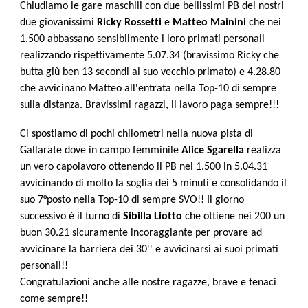
Chiudiamo le gare maschili con due bellissimi PB dei nostri
due giovanissimi
Ricky Rossetti
e
Matteo Mainini
che nei
1.500 abbassano sensibilmente i loro primati personali
realizzando rispettivamente 5.07.34 (bravissimo Ricky che
butta giù ben 13 secondi al suo vecchio primato) e 4.28.80
che avvicinano Matteo all'entrata nella Top-10 di sempre
sulla distanza. Bravissimi ragazzi, il lavoro paga sempre!!!
Ci spostiamo di pochi chilometri nella nuova pista di
Gallarate dove in campo femminile
Alice Sgarella
realizza
un vero capolavoro ottenendo il PB nei 1.500 in 5.04.31
avvicinando di molto la soglia dei 5 minuti e consolidando il
suo 7°posto nella Top-10 di sempre SVO!! Il giorno
successivo è il turno di
Sibilla Liotto
che ottiene nei 200 un
buon 30.21 sicuramente incoraggiante per provare ad
avvicinare la barriera dei 30'' e avvicinarsi ai suoi primati
personali!!
Congratulazioni anche alle nostre ragazze, brave e tenaci
come sempre!!