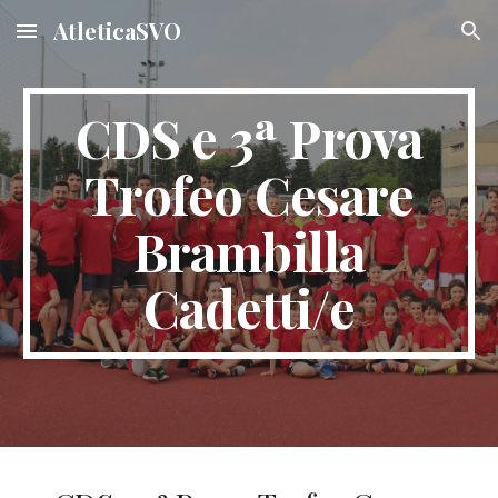
AtleticaSVO
Skip to main content
Skip to navigation
CDS e 3ª Prova
Trofeo Cesare
Brambilla
Cadetti/e