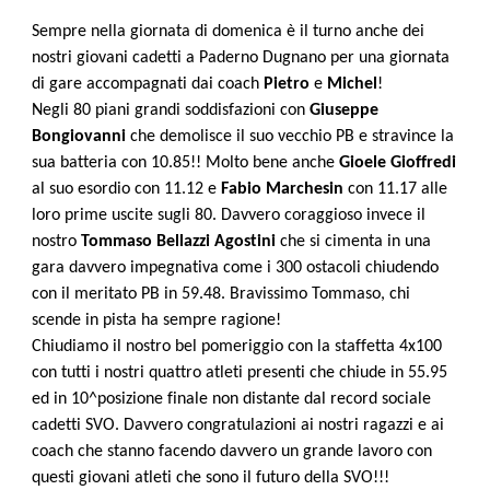
Sempre nella giornata di domenica è il turno anche dei
nostri giovani cadetti a Paderno Dugnano per una giornata
di gare accompagnati dai coach
Pietro
e
Michel
!
Negli 80 piani grandi soddisfazioni con
Giuseppe
Bongiovanni
che demolisce il suo vecchio PB e stravince la
sua batteria con 10.85!! Molto bene anche
Gioele Gioffredi
al suo esordio con 11.12 e
Fabio Marchesin
con 11.17 alle
loro prime uscite sugli 80. Davvero coraggioso invece il
nostro
Tommaso Bellazzi
Agostini
che si cimenta in una
gara davvero impegnativa come i 300 ostacoli chiudendo
con il meritato PB in 59.48. Bravissimo Tommaso, chi
scende in pista ha sempre ragione!
Chiudiamo il nostro bel pomeriggio con la staffetta 4x100
con tutti i nostri quattro atleti presenti che chiude in 55.95
ed in 10^posizione finale non distante dal record sociale
cadetti SVO. Davvero congratulazioni ai nostri ragazzi e ai
coach che stanno facendo davvero un grande lavoro con
questi giovani atleti che sono il futuro della SVO!!!