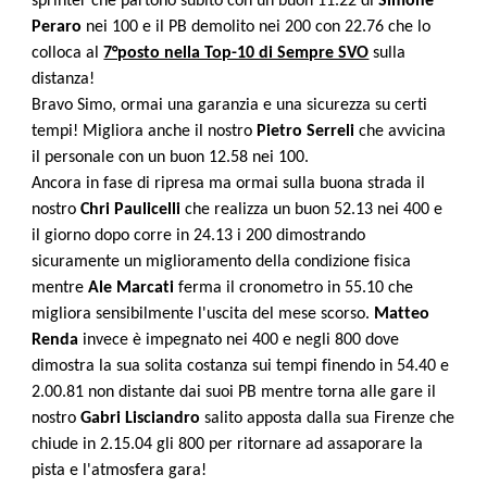
sprinter che partono subito con un buon 11.22 di
Simone
Peraro
nei 100 e il PB demolito nei 200 con 22.76 che lo
colloca al
7°posto nella Top-10 di Sempre SVO
sulla
distanza!
Bravo Simo, ormai una garanzia e una sicurezza su certi
tempi! Migliora anche il nostro
Pietro Serreli
che avvicina
il personale con un buon 12.58 nei 100.
Ancora in fase di ripresa ma ormai sulla buona strada il
nostro
Chri Paulicelli
che realizza un buon 52.13 nei 400 e
il giorno dopo corre in 24.13 i 200 dimostrando
sicuramente un miglioramento della condizione fisica
mentre
Ale Marcati
ferma il cronometro in 55.10 che
migliora sensibilmente l'uscita del mese scorso.
Matteo
Renda
invece è impegnato nei 400 e negli 800 dove
dimostra la sua solita costanza sui tempi finendo in 54.40 e
2.00.81 non distante dai suoi PB mentre torna alle gare il
nostro
Gabri Lisciandro
salito apposta dalla sua Firenze che
chiude in 2.15.04 gli 800 per ritornare ad assaporare la
pista e l'atmosfera gara!