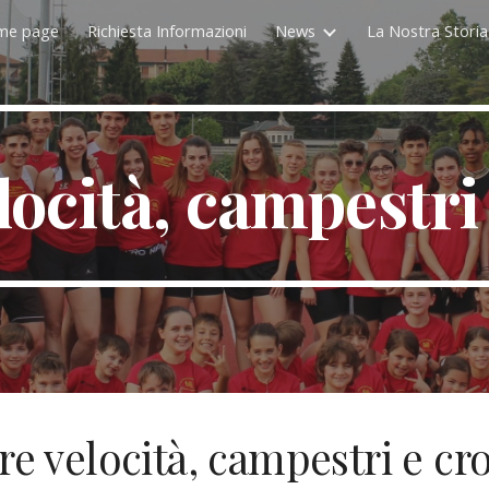
me page
Richiesta Informazioni
News
La Nostra Storia
ip to main content
Skip to navigat
locità, campestri 
re velocità, campestri e cro