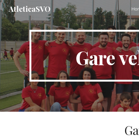
AtleticaSVO
Ho
Sk
Gare ve
Ga