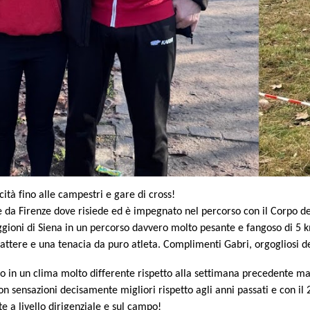
ità fino alle campestri e gare di cross!
da Firenze dove risiede ed è impegnato nel percorso con il Corpo de
riggioni di Siena in un percorso davvero molto pesante e fangoso di 5 
ere e una tenacia da puro atleta. Complimenti Gabri, orgogliosi del t
mo in un clima molto differente rispetto alla settimana precedente ma
on sensazioni decisamente migliori rispetto agli anni passati e con 
te a livello dirigenziale e sul campo!