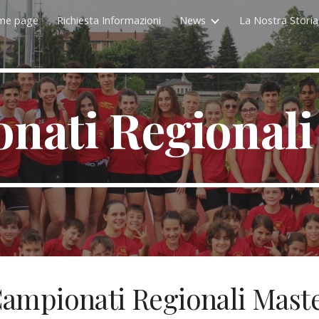
me page
Richiesta Informazioni
News
La Nostra Storia
ip to main content
Skip to navigat
nati Regionali
ampionati Regionali Mast