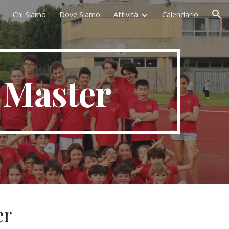
Chi Siamo
Dove Siamo
Attività
Calendario
ion
 Master
er