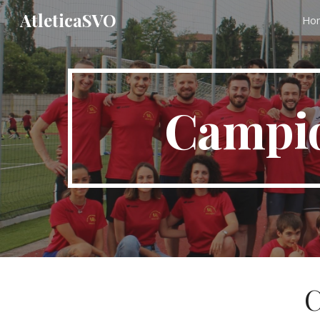
AtleticaSVO
Ho
Sk
Campio
C