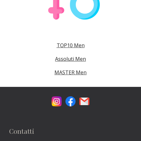
TOP10
M
en
Assoluti
M
en
MASTER
M
en
Contatti